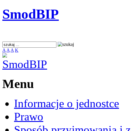
SmodBIP
A
A
A
K
Menu
Informacje o jednostce
Prawo
Sposób przyjmowania i z